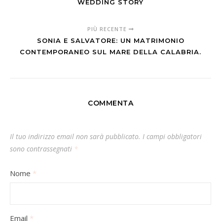
WEDDING STORY
PIÙ RECENTE
SONIA E SALVATORE: UN MATRIMONIO
CONTEMPORANEO SUL MARE DELLA CALABRIA.
COMMENTA
Il tuo indirizzo email non sarà pubblicato.
I campi obbligatori
sono contrassegnati
*
Nome
*
Email
*