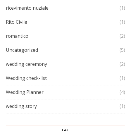
ricevimento nuziale
(1)
Rito Civile
(1)
romantico
(2)
Uncategorized
(5)
wedding ceremony
(2)
Wedding check-list
(1)
Wedding Planner
(4)
wedding story
(1)
TAG